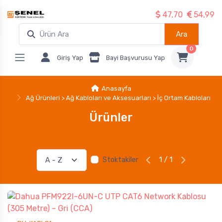
47,70
54,99
Ara
0
Giriş Yap
Bayi Başvurusu Yap
Anasayfa
Ağ Ürünleri > Ağ Kabloları ve Aksesuarları > İç Ortam Kabloları
Ürünler
1 / 1
Stoktakiler